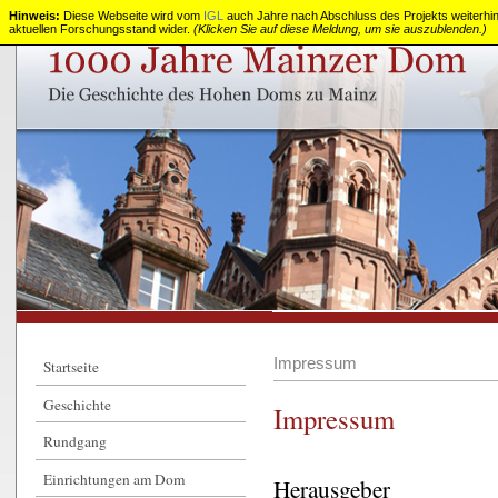
Hinweis:
Diese Webseite wird vom
IGL
auch Jahre nach Abschluss des Projekts weiterhin z
aktuellen Forschungsstand wider.
(Klicken Sie auf diese Meldung, um sie auszublenden.)
1000
Jahre
Mainzer
Dom
Impressum
Startseite
Geschichte
Impressum
Rundgang
Einrichtungen am Dom
Herausgeber