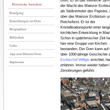
Dom. Er ist das steinerne Sym
Historische Ansichten
der Macht des Mainzer Erzbis
als Stellvertreter des Papstes,
Rundgang
über das Mainzer Erzbistum u
Einrichtungen am Dom
Reichsfürst. Er ist der
Kristallisationspunkt einer lang
Biographien
kirchlichen Entwicklung in Mai
Bibliothek
Schon in spätrömischer Zeit ha
hier eine Gruppe von Kirchen
Links
bestanden. Der Dom kann auf 
App zum Mainzer Dom
über 1000-jährige Geschichte 
Erzbischof Willigis
errichtet, h
Impressum
erfahren. Immer wieder haben 
Zerstörungen geführt.