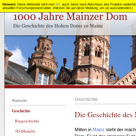
Hinweis:
Diese Webseite wird vom
IGL
auch Jahre nach Abschluss des Projekts weiterhin z
aktuellen Forschungsstand wider.
(Klicken Sie auf diese Meldung, um sie auszublenden.)
1000
Jahre
Mainzer
Dom
Geschichte
Startseite
Geschichte
Die Geschichte des
Baugeschichte
Mitten in
Mainz
steht der mäch
3D-Modelle