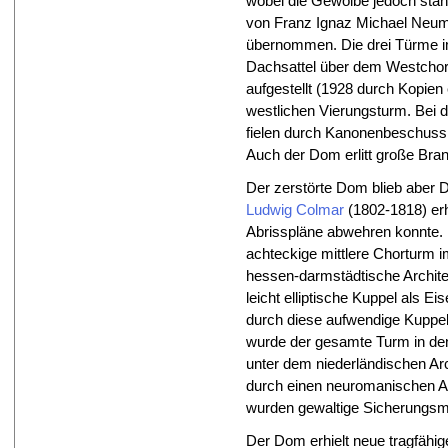
wobei die Gewölbe jedoch stan
von Franz Ignaz Michael Neu
übernommen. Die drei Türme i
Dachsattel über dem Westchor 
aufgestellt (1928 durch Kopien
westlichen Vierungsturm. Bei 
fielen durch Kanonenbeschuss 
Auch der Dom erlitt große Bra
Der zerstörte Dom blieb aber
Ludwig Colmar
(1802-1818) erh
Abrisspläne abwehren konnte.
achteckige mittlere Chorturm 
hessen-darmstädtische Archite
leicht elliptische Kuppel als E
durch diese aufwendige Kuppel 
wurde der gesamte Turm in de
unter dem niederländischen Ar
durch einen neuromanischen Au
wurden gewaltige Sicherung
Der Dom erhielt neue tragfähig