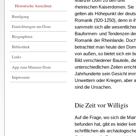
Mainzer Dom zu den drei
Historische Ansichten
rheinischen Kaiserdomen. Sie
gelten als Höhepunkt der deut
Rundgang
Romanik (920-1250), denn in i
Einrichtungen am Dom
sammeln sich alle wesentliche
Bauformen- und Tendenzen de
Biographien
Romanik der Rheinlande. Doc
Bibliothek
betrachtet man heute den Dom
von außen, so bietet sich ein b
Links
Bild verschiedener Bauteile, di
App zum Mainzer Dom
unterschiedlichen Zeiten erric
Jahrhunderte sein Gesicht imm
Impressum
Unwettern oder Kriegen, aber
sind die Ursachen.
Die Zeit vor Willigis
Auf die Frage, wo sich die Mai
befunden hat, gibt es leider kei
schriftlichen als archäologisc