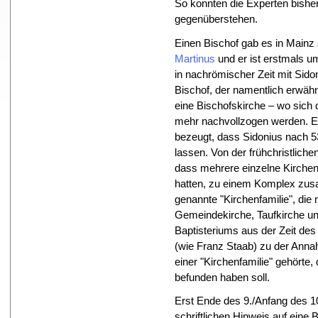
So konnten die Experten bisher 
gegenüberstehen.
Einen Bischof gab es in Mainz
Martinus
und er ist erstmals u
in nachrömischer Zeit mit Sido
Bischof, der namentlich erwähn
eine Bischofskirche – wo sich d
mehr nachvollzogen werden. Es g
bezeugt, dass Sidonius nach 5
lassen. Von der frühchristlichen
dass mehrere einzelne Kirchen
hatten, zu einem Komplex zus
genannte "Kirchenfamilie", die 
Gemeindekirche, Taufkirche u
Baptisteriums aus der Zeit des
(wie Franz Staab) zu der Anna
einer "Kirchenfamilie" gehörte
befunden haben soll.
Erst Ende des 9./Anfang des 10
schriftlichen Hinweis auf eine 