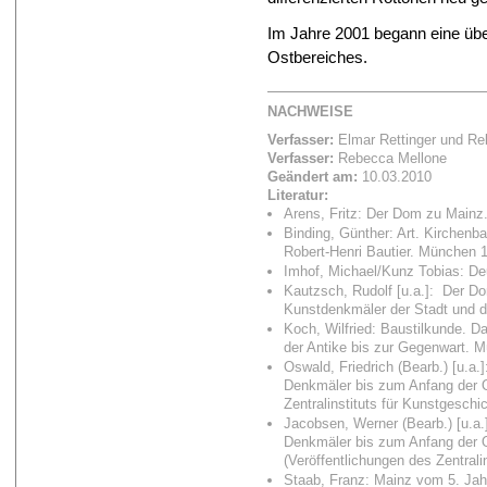
Im Jahre 2001 begann eine üb
Ostbereiches.
NACHWEISE
Verfasser:
Elmar Rettinger
und
Re
Verfasser:
Rebecca Mellone
Geändert am:
10.03.2010
Literatur:
Arens, Fritz: Der Dom zu Mainz.
Binding, Günther: Art. Kirchenbau
Robert-Henri Bautier. München 
Imhof, Michael/Kunz Tobias: De
Kautzsch, Rudolf [u.a.]: Der Do
Kunstdenkmäler der Stadt und d
Koch, Wilfried: Baustilkunde. 
der Antike bis zur Gegenwart. 
Oswald, Friedrich (Bearb.) [u.a
Denkmäler bis zum Anfang der O
Zentralinstituts für Kunstgeschi
Jacobsen, Werner (Bearb.) [u.a.
Denkmäler bis zum Anfang der 
(Veröffentlichungen des Zentrali
Staab, Franz: Mainz vom 5. Jah