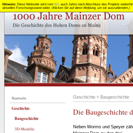
Hinweis:
Diese Webseite wird vom
IGL
auch Jahre nach Abschluss des Projekts weiterhin z
aktuellen Forschungsstand wider.
(Klicken Sie auf diese Meldung, um sie auszublenden.)
1000
Jahre
Mainzer
Dom
Geschichte
>
Baugeschichte
Startseite
Geschichte
Die Baugeschichte 
Baugeschichte
Neben Worms und Speyer zähl
3D-Modelle