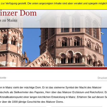
zur Verfügung gestellt. Die unten angezeigten Inhalte sind aber veraltet und spiegeln mögli
tseite
Drucke
ten in Mainz steht der mächtige Dom. Er ist das steinerne Symbol der Macht des Mainzer
ischofs als Stellvertreter des Papstes, Herr über das Mainzer Erzbistum und Reichsfürst. Er
Kristallisationspunkt einer langen kirchlichen Entwicklung in Mainz. Erfahren Sie auf diesen S
r über die 1000-jährige Geschichte des Mainzer Doms.