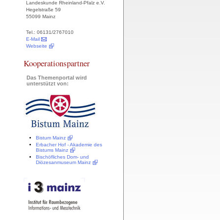
Landeskunde Rheinland-Pfalz e.V.
Hegelstraße 59
55099 Mainz
Tel.: 06131/2767010
E-Mail
Webseite
Kooperationspartner
Das Themenportal wird
unterstützt von:
Bistum Mainz
Erbacher Hof - Akademie des
Bistums Mainz
Bischöfliches Dom- und
Diözesanmuseum Mainz