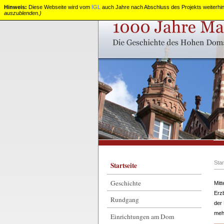
Hinweis:
Diese Webseite wird vom
IGL
auch Jahre nach Abschluss des Projekts weiterhin 
auszublenden.)
1000
Jahre
Mainzer
Dom
Star
Startseite
Geschichte
Mit
Erzb
Rundgang
der 
meh
Einrichtungen am Dom