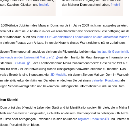
dgang. Entdecken Sie Grabdenkmäler,
Menschen der vergangenen Jahrhunderte
pten, Kapellen, Glocken und
[m
ehr].
den Mainzer Dom gesehen haben.
[mehr]
 1000-jährige Jubiläum des Mainzer Doms wurde im Jahre 2009 nicht nur ausgiebig gefeiert,
dern bot zudem neue Anstöße in der wissenschaftlichen wie öffentlichen Beschäftigung mit d
nzer Kathedrale. Auch das
Institut für Geschichtliche Landeskunde an der Universität Mainz e
m sich den Festtag zum Anlass, Ihnen die Historie dieses Wahrzeichens näher zu bringen.
 diesem Themenportal handelt es sich um ein Pilotprojekt, bei dem das
Institut für Geschichtli
deskunde an der Universität Mainz e.V.
mit dem Institut für Raumbezogene Informations-
stechnik -
i3Mainz
– der Fachhochschule Mainz zusammenarbeitet: Geschichte trifft auf
hnik mit dem Ziel, die Entwicklung dieses einzigartigen Bauwerks erlebbar zu machen. Das
ovative Ergebnis sind insgesamt vier
3D-Modelle
, mit denen Sie den Mainzer Dom im Wandel 
ten interaktiv erkunden können. Daneben entdecken Sie bei einem
virtuellen Rundgang
alle
htigen Sehenswürdigkeiten und bekommen umfangreiche Informationen rund um den Dom.
hen Sie mit!
Dom prägt das öffentliche Leben der Stadt und ist Identifikationsobjekt für viele, die in Mainz 
alb sind Sie herzlich eingeladen, sich aktiv an diesem Themenportal zu beteiligen. Ob Texte
der, Filme oder Anregungen - wenden Sie sich an unsere
regionet-Redaktion
und unterstüt
dieses Portal mit ihren Ideen.