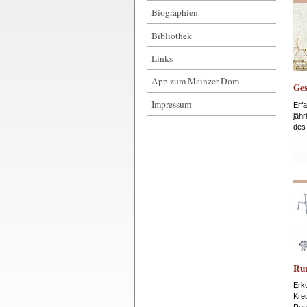
Biographien
Bibliothek
Links
App zum Mainzer Dom
Ges
Impressum
Erf
jäh
des
Ru
Erk
Kre