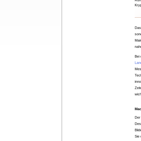
Run
Kry
Das
son
Mai
nah
Bei
Lan
Mes
Tec
inn
Zei
wic
Mac
Der 
Desh
Bil
Sie 