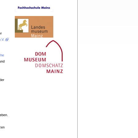
er
.V.
che
 und
der
leben.
,
zen