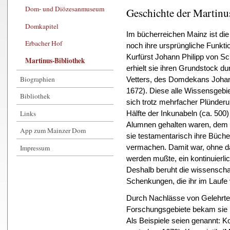
Dom- und Diözesanmuseum
Geschichte der Martinu
Domkapitel
Im bücherreichen Mainz ist die 
Erbacher Hof
noch ihre ursprüngliche Funkti
Kurfürst Johann Philipp von S
Martinus-Bibliothek
erhielt sie ihren Grundstock d
Biographien
Vetters, des Domdekans Joha
1672). Diese alle Wissensgebi
Bibliothek
sich trotz mehrfacher Plünder
Links
Hälfte der Inkunabeln (ca. 500)
Alumnen gehalten waren, dem In
App zum Mainzer Dom
sie testamentarisch ihre Büc
Impressum
vermachen. Damit war, ohne d
werden mußte, ein kontinuierli
Deshalb beruht die wissenschaf
Schenkungen, die ihr im Lauf
Durch Nachlässe von Gelehrte
Forschungsgebiete bekam sie i
Als Beispiele seien genannt: Ko