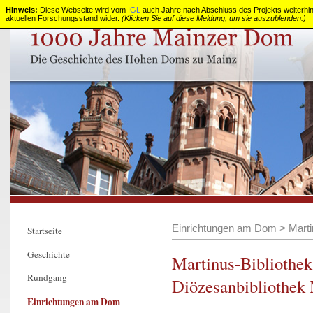
Hinweis:
Diese Webseite wird vom
IGL
auch Jahre nach Abschluss des Projekts weiterhin z
aktuellen Forschungsstand wider.
(Klicken Sie auf diese Meldung, um sie auszublenden.)
1000
Jahre
Mainzer
Dom
Einrichtungen am Dom
>
Marti
Startseite
Geschichte
Martinus-Bibliothek
Rundgang
Diözesanbibliothek
Einrichtungen am Dom