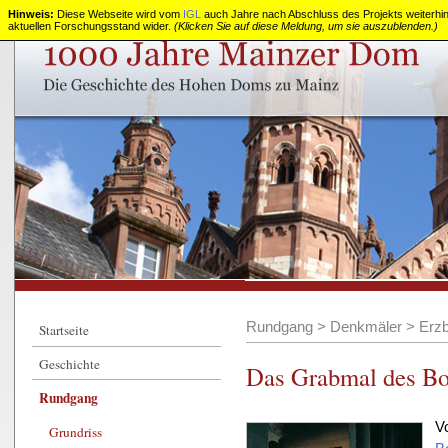
Hinweis:
Diese Webseite wird vom
IGL
auch Jahre nach Abschluss des Projekts weiterhin z
aktuellen Forschungsstand wider.
(Klicken Sie auf diese Meldung, um sie auszublenden.)
1000
Jahre
Mainzer
Dom
Rundgang
>
Denkmäler
>
Erzb
Startseite
Geschichte
Das Grabmal des Bo
Rundgang
V
Grundriss