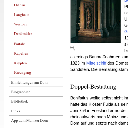
B
Ostbau
P
n
Langhaus
U
Westbau
Gr
G
Denkmäler
1
Portale
s
b
Kapellen
allerdings Baumaßnahmen zum 
Krypten
1823 im
Mittelschiff
des Domes a
Sandstein. Die Bemalung stamm
Kreuzgang
Einrichtungen am Dom
Doppel-Bestattung
Biographien
Bonifatius wollte selbst nicht
Bibliothek
hatte das Kloster Fulda als s
Links
Juni 754 in Friesland ermorde
rheinaufwärts nach Mainz und 
App zum Mainzer Dom
Dom auf und setzte nach dama